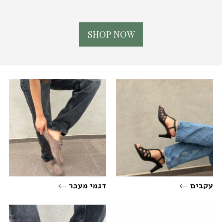
S
H
O
P
N
O
W
עקבים
דגמי מעבר