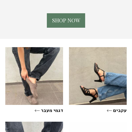
S
H
O
P
N
O
W
עקבים
דגמי מעבר