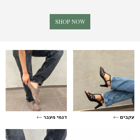
S
H
O
P
N
O
W
עקבים
דגמי מעבר