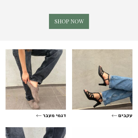
S
H
O
P
N
O
W
עקבים
דגמי מעבר