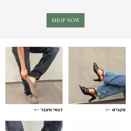
S
H
O
P
N
O
W
עקבים
דגמי מעבר