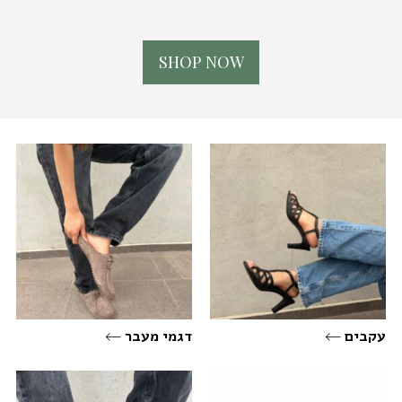
S
H
O
P
N
O
W
עקבים
דגמי מעבר