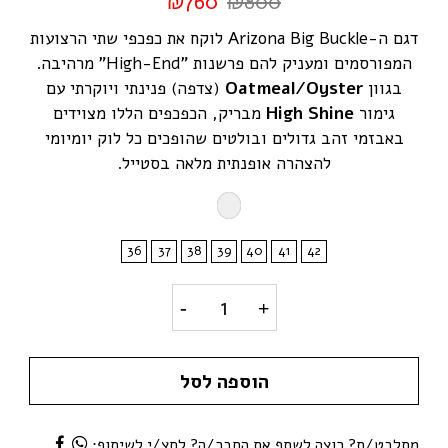
₪
760
₪
800
דגם ה-Arizona Big Buckle לוקח את כפכפי שתי הרצועות
המפורסמים ומעניק להם פרשנות "High-End" מרהיבה.
בגוון
Oatmeal/Oyster
(צדפה) פנינתי ויוקרתי עם
גימור
High Shine
מבריק, הכפכפים הללו מצוידים
באבזמי זהב גדולים ובולטים שהופכים כל לוק יומיומי
להצהרה אופנתית מלאה בסטייל.
36
37
38
39
40
41
42
ck Arizona Big Buckle High Shine Oyster
הוספה לסל
מתלבט/ת? רוצה לשתף את החבר/ה? לחצ/י לשיתוף: