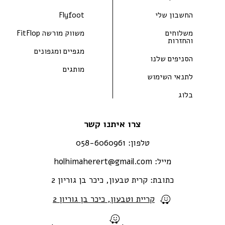
החשבון שלי
Flyfoot
משלוחים
משווק מורשה FitFlop
והחזרות
מגפיים ומגפונים
הסניפים שלנו
מותגים
לתנאי השימוש
בלוג
צרו איתנו קשר
טלפון:
058-6060961
מייל:
holhimaherert@gmail.com
כתובת:
קרית טבעון, כיכר בן גוריון 2
קריית וטבעון, כיכר בן גוריון 2