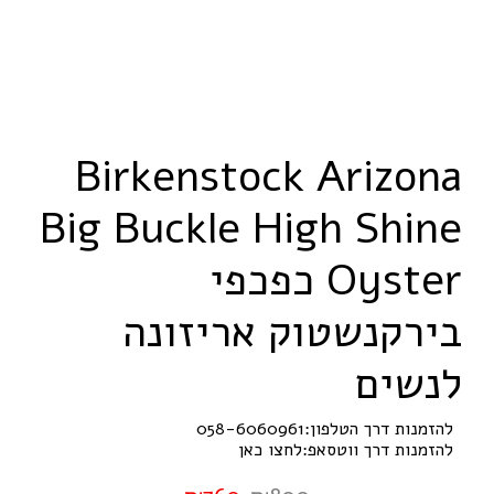
B
i
r
k
e
n
s
t
o
c
k
A
r
i
z
o
n
a
B
i
g
B
u
c
k
l
e
H
i
g
h
S
h
i
n
e
r
e
t
s
y
O
כפכפי
בירקנשטוק אריזונה
לנשים
להזמנות דרך הטלפון:
058-6060961
להזמנות דרך ווטסאפ:
לחצו כאן