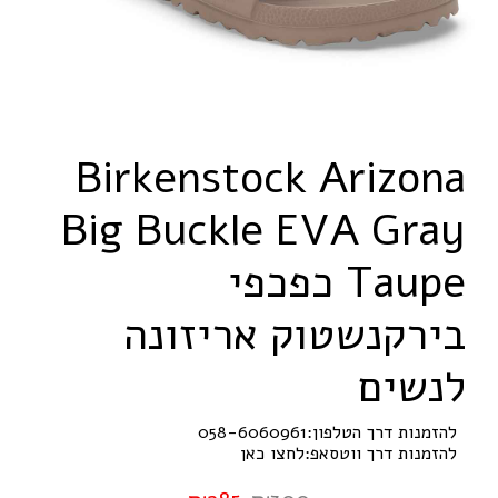
B
i
r
k
e
n
s
t
o
c
k
A
r
i
z
o
n
a
B
i
g
B
u
c
k
l
e
E
V
A
G
r
a
y
e
p
u
a
T
כפכפי
בירקנשטוק אריזונה
לנשים
להזמנות דרך הטלפון:
058-6060961
להזמנות דרך ווטסאפ:
לחצו כאן