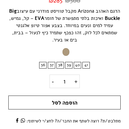
₪
285
₪
300
הדגם האהוב Arizona מקבל טוויסט מודרני עם עיצוב
Big
Buckle
ואיכות בלתי מתפשרת של חומר
EVA
– קל, גמיש,
עמיד למים ונעים במיוחד. בצבע אפור טיופ אלגנטי
שמתאים לכל לוק, זהו כפכף שתמיד כיף לנעול – בבית,
בים או בעיר.
36
37
38
39
40
41
stock Arizona Big Buckle EVA Gray Taupe
הוספה לסל
מתלבט/ת? רוצה לשתף את החבר/ה? לחצ/י לשיתוף: