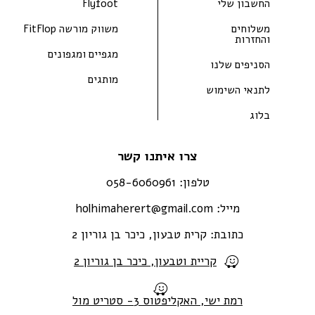
החשבון שלי
Flyfoot
משלוחים
משווק מורשה FitFlop
והחזרות
מגפיים ומגפונים
הסניפים שלנו
מותגים
לתנאי השימוש
בלוג
צרו איתנו קשר
טלפון:
058-6060961
מייל:
holhimaherert@gmail.com
כתובת:
קרית טבעון, כיכר בן גוריון 2
קריית וטבעון, כיכר בן גוריון 2
רמת ישי, האקליפטוס 3- סטריט מול