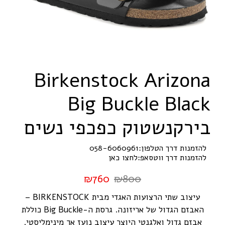
B
i
r
k
e
n
s
t
o
c
k
A
r
i
z
o
n
a
B
i
g
B
u
c
k
l
e
B
l
a
c
k
בירקנשטוק כפכפי נשים
להזמנות דרך הטלפון:
058-6060961
להזמנות דרך ווטסאפ:
לחצו כאן
₪
760
₪
800
עיצוב שתי הרצועות האגדי מבית BIRKENSTOCK –
האבזם הגדול של אריזונה. גרסת ה-Big Buckle כוללת
אבזם גדול ואלגנטי היוצר עיצוב נועז אך מינימליסטי.