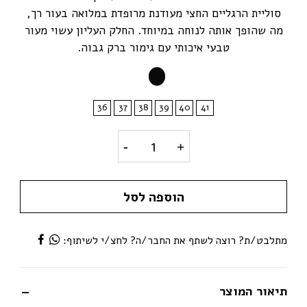
סוליית הרגליים החצי מעודנת מרופדת במלואה בעור רך,
מה שהופך אותה לנוחה במיוחד. החלק העליון עשוי מעור
טבעי איכותי עם גימור ברק גבוה.
36
37
38
39
40
41
Birkenstock Arizona Big Buckle Black ביר
הוספה לסל
מתלבט/ת? רוצה לשתף את החבר/ה? לחצ/י לשיתוף:
תיאור המוצר