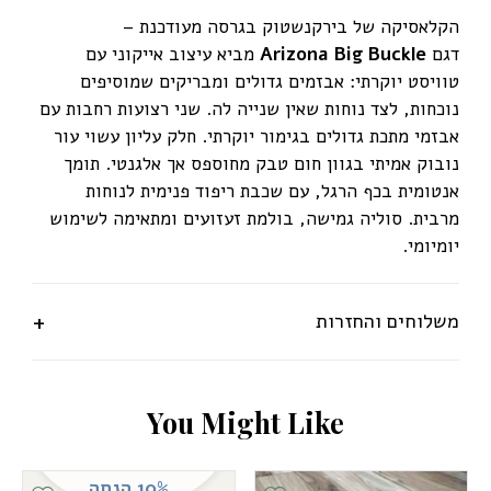
הקלאסיקה של בירקנשטוק בגרסה מעודכנת –
דגם
Arizona Big Buckle
מביא עיצוב אייקוני עם
טוויסט יוקרתי: אבזמים גדולים ומבריקים שמוסיפים
נוכחות, לצד נוחות שאין שנייה לה. שני רצועות רחבות עם
אבזמי מתכת גדולים בגימור יוקרתי. חלק עליון עשוי עור
נובוק אמיתי בגוון חום טבק מחוספס אך אלגנטי. תומך
אנטומית בכף הרגל, עם שכבת ריפוד פנימית לנוחות
מרבית. סוליה גמישה, בולמת זעזועים ומתאימה לשימוש
יומיומי.
משלוחים והחזרות
Y
o
u
M
i
g
h
t
L
i
k
e
10% הנחה