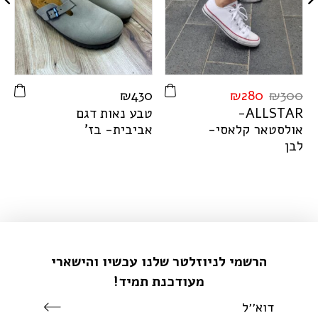
0
₪
430
₪
280
₪
300
R
A
T
S
L
L
A
-
טבע נאות דגם
ס
אולסטאר קלאסי-
אביבית- בז'
ג
לבן
m
-
הרשמי לניוזלטר שלנו עכשיו והישארי
מעודכנת תמיד!