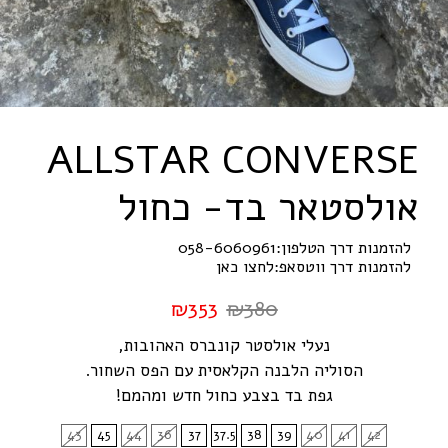
A
L
L
S
T
A
R
C
O
N
V
E
R
S
E
אולסטאר בד- כחול
להזמנות דרך הטלפון:
058-6060961
להזמנות דרך ווטסאפ:
לחצו כאן
₪
353
₪
380
נעלי אולסטר קונברס האהובות,
הסוליה הלבנה הקלאסית עם הפס השחור.
גפת בד בצבע כחול חדש ומהמם!
43
45
44
36
37
37.5
38
39
40
41
42