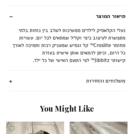
תיאור המוצר
נעלי הקלאסיק לילדים ממשיכות לשלב בין נוחות בלתי
מתפשרת לעיצוב כיפי וקליל שמתאים לכל יום. עשויות
מחומר
Croslite
™ קל וגמיש שמעניק רכות ותמיכה לאורך
כל היום, וניתן להתאים אותן אישית בעזרת
קישוטי
Jibbitz
™ לפי הטעם האישי של כל ילד.
משלוחים והחזרות
Y
o
u
M
i
g
h
t
L
i
k
e
ist
Add Wishlist
Add Wishlis