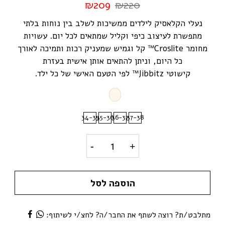
₪
209
₪
220
נעלי הקלאסיק לילדים ממשיכות לשלב בין נוחות בלתי
מתפשרת לעיצוב כיפי וקליל שמתאים לכל יום. עשויות
מחומר
Croslite
™ קל וגמיש שמעניק רכות ותמיכה לאורך
כל היום, וניתן להתאים אותן אישית בעזרת
קישוטי
Jibbitz
™ לפי הטעם האישי של כל ילד.
34-35
35-36
36-37
37-38
קרוקס קלאסי לבן פרחים לילדות y
הוספה לסל
מתלבט/ת? רוצה לשתף את החבר/ה? לחצ/י לשיתוף: