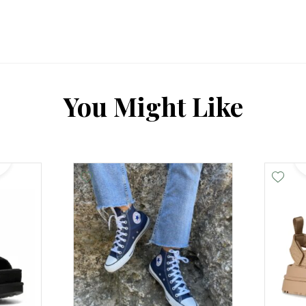
Y
o
u
M
i
g
h
t
L
i
k
e
Add Wishlist
Add Wishlist