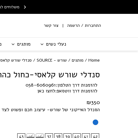
Skip to Content
Contact Us
ח חינם לנקודת איסוף
שירות החלפות/החזרות עם
משלוחים לכ
מ-199 ש"ח
שליח
התחברות / הרשמה
צור קשר
נעלי נשים
מותגים
מ
Home
/
מותגים
/
שורש - SOURCE
/ סנדלי שורש קלאסי
סנדלי שורש קלאסי-כחול כהה
להזמנות דרך הטלפון:
058-6060961
להזמנות דרך ווטסאפ:
לחצו כאן
₪
350
הסנדל האייקוני של שורש- עיצוב חכם ופשוט לצד 
43
45
44
37
38
39
40
41
42