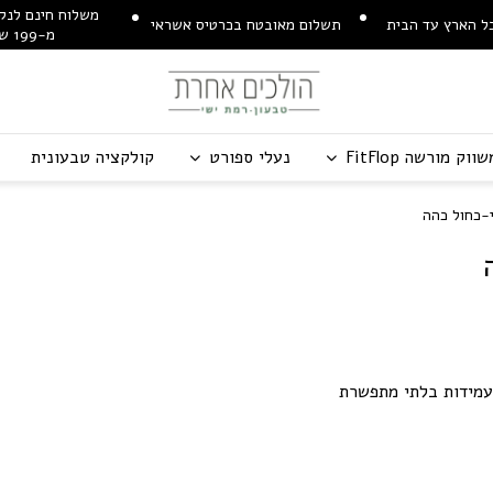
משלוח חינם לנקו
ל הארץ עד הבית
תשלום מאובטח בכרטיס אשראי
מ-199 ש"ח
שווק מורשה
p
o
l
F
t
i
F
נעלי ספורט
קולקציה טבעונית
-כחול כהה
עמידות בלתי מתפשרת