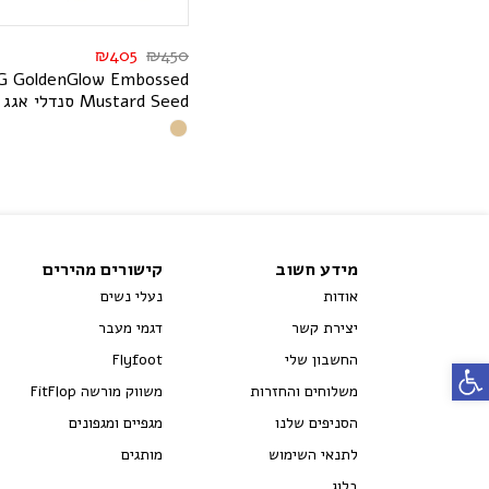
₪
405
₪
450
G
G
o
l
d
e
n
G
l
o
w
E
m
b
o
s
s
e
d
d
e
e
S
d
r
a
t
s
u
M
סנדלי אגג 
מידע חשוב
קישורים מהירים
אודות
נעלי נשים
יצירת קשר
דגמי מעבר
החשבון שלי
Flyfoot
פתח סרגל נגישות
משלוחים והחזרות
משווק מורשה FitFlop
הסניפים שלנו
מגפיים ומגפונים
לתנאי השימוש
מותגים
בלוג