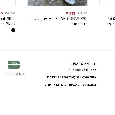
40
₪
600
₪
353
₪
380
G
U
E
S
R
E
V
N
O
C
R
A
T
S
L
L
A
אולסטאר
e
d
i
l
S
t
u
o
נשים
בד- כחול
k
c
a
l
B
כפכ
צרו איתנו קשר
טלפון:
058-6060961
GIFT CARD
מייל:
holhimaherert@gmail.com
כתובת:
קרית טבעון, כיכר בן גוריון 2