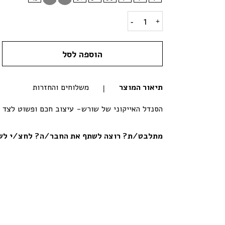
סנדלי שורש קלאסי-כחול כהה quantity
הוספה לסל
תיאור המוצר
משלוחים והחזרות
הסנדל האייקוני של שורש- עיצוב חכם ופשוט לצד 
מתלבט/ת? רוצה לשתף את החבר/ה? לחצ/י לשי