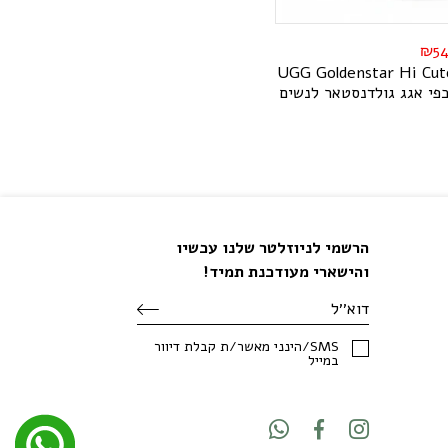
₪
5
U
G
G
G
o
l
d
e
n
s
t
a
r
H
i
C
u
t
פי אגג גולדנסטאר לנשים
הרשמי לניוזלטר שלנו עכשיו
והישארי מעודכנת תמיד!
SMS/הינני מאשר/ת קבלת דיוור
במייל