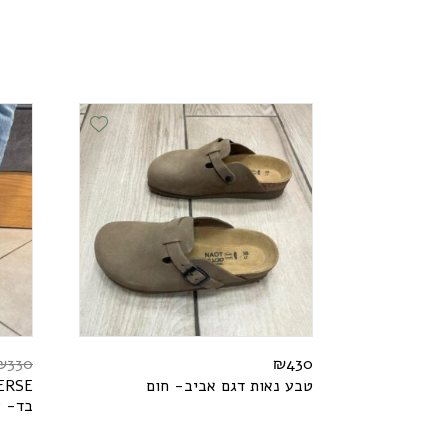
Add Wishlist
₪
330
₪
430
טבע נאות דגם אביב- חום
E
S
R
E
בד- ש