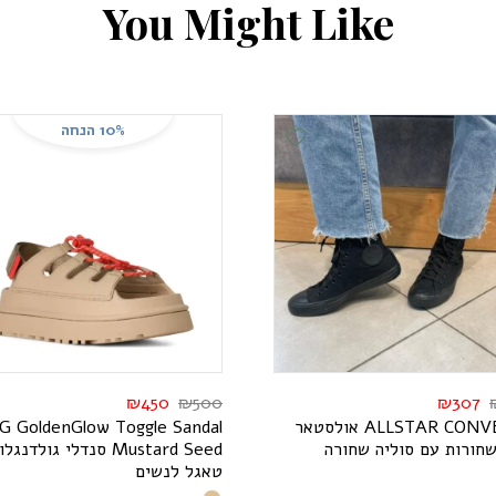
Y
o
u
M
i
g
h
t
L
i
k
e
10% הנחה
Add Wishlist
₪
450
₪
500
₪
307
V
N
O
C
R
A
T
S
L
L
A
אולסטאר
l
a
d
n
a
S
e
l
g
g
o
T
w
o
l
G
n
e
d
l
o
G
G
חורות עם סוליה שחורה
d
e
e
S
d
r
a
t
s
u
M
סנדלי גולדנגלו
טאגל לנשים