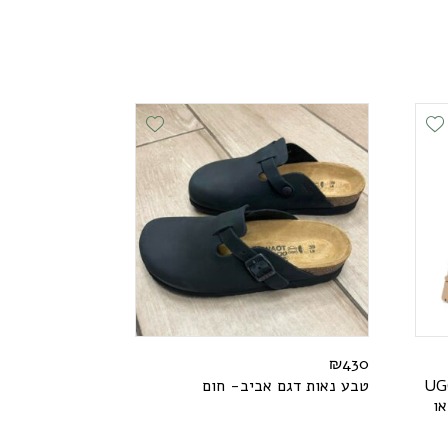
Add Wishlist
Add Wishlist
₪
430
G
U
טבע נאות דגם אביב- חום
או