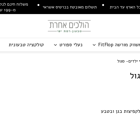
משלוח חינם לנקו
ל הארץ עד הבית
תשלום מאובטח בכרטיס אשראי
מ-199 ש"ח
שווק מורשה
p
o
l
F
t
i
F
נעלי ספורט
קולקציה טבעונית
ילדים- סגול
ול
קפיצות בגן ובטבע