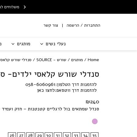
Skip to Content
Contact Us
ח חינם לנקודת איסוף
שירות החלפות/החזרות עם
משלוחים לכ
מ-199 ש"ח
שליח
התחברות / הרשמה
צור קשר
נעלי נשים
מותגים
מ
Home
/
מותגים
/
שורש - SOURCE
/ סנדלי שורש קלאסי 
סנדלי שורש קלאסי ילדים- סג
להזמנות דרך הטלפון:
058-6060961
להזמנות דרך ווטסאפ:
לחצו כאן
₪
240
סנדל שמתאים בול לרגליים קטנטנות – חזק ועמיד ל
26
27
28
29
30
31
32
33
34
35