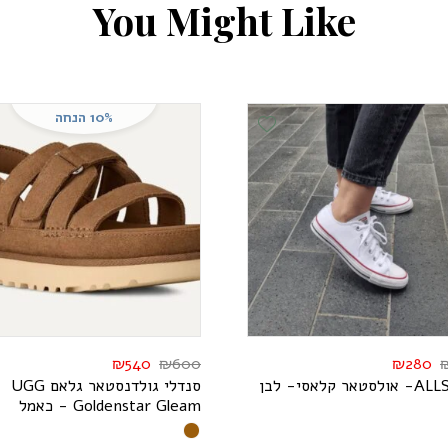
Y
o
u
M
i
g
h
t
L
i
k
e
10% הנחה
Add Wishlist
₪
540
₪
600
₪
280
L
L
A
- אולסטאר קלאסי- לבן
סנדלי גולדנסטאר גלאם
G
G
U
m
a
e
l
G
r
a
t
s
n
e
d
l
o
G
- כאמל