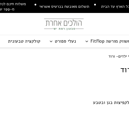
משלוח חינם לנקו
ל הארץ עד הבית
תשלום מאובטח בכרטיס אשראי
מ-199 ש"ח
שווק מורשה
p
o
l
F
t
i
F
נעלי ספורט
קולקציה טבעונית
ילדים- ורוד
וד
קפיצות בגן ובטבע