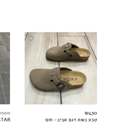
Add Wishlist
₪
300
₪
430
טבע נאות דגם אביב- חום
R
A
T
S