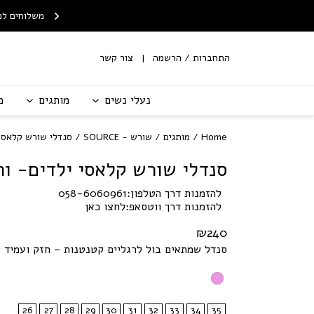
Skip to Content
Contact Us
ח חינם לנקודת איסוף
שירות החלפות/החזרות עם
משלוחים לכ
מ-199 ש"ח
שליח
התחברות / הרשמה
צור קשר
נעלי נשים
מותגים
מ
Home
/
מותגים
/
שורש - SOURCE
/ סנדלי שורש קלאסי 
סנדלי שורש קלאסי ילדים- ור
להזמנות דרך הטלפון:
058-6060961
להזמנות דרך ווטסאפ:
לחצו כאן
₪
240
סנדל שמתאים בול לרגליים קטנטנות – חזק ועמיד ל
26
27
28
29
30
31
32
33
34
35