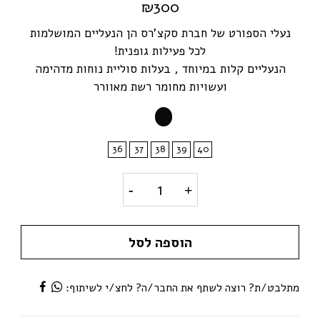
₪
300
נעלי הספורט של חברת סקצ'רס הן הנעליים המושלמות
לכל פעילות גופנית!
הנעליים קלות במיוחד , בעלות סוליית נוחות מדהימה
ועשויות מחומר רשת מאוורר
36
37
38
39
40
נעלי Skechers לנשים – שחור סמל לבן quantity
הוספה לסל
מתלבט/ת? רוצה לשתף את החבר/ה? לחצ/י לשיתוף: