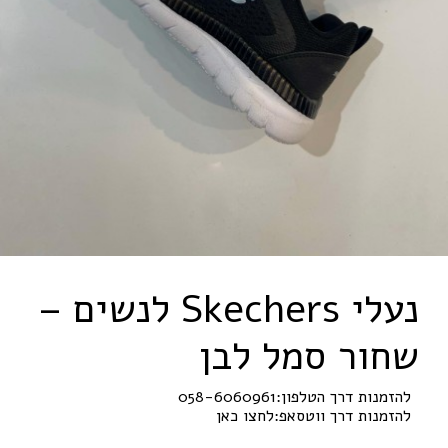
נעלי
s
r
e
h
c
e
k
S
לנשים –
שחור סמל לבן
להזמנות דרך הטלפון:
058-6060961
להזמנות דרך ווטסאפ:
לחצו כאן