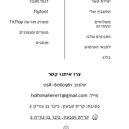
יצירת קשר
דגמי מעבר
החשבון שלי
Flyfoot
משלוחים
משווק מורשה FitFlop
והחזרות
מגפיים ומגפונים
הסניפים שלנו
מותגים
לתנאי השימוש
בלוג
צרו איתנו קשר
טלפון:
058-6060961
מייל:
holhimaherert@gmail.com
כתובת:
קרית טבעון, כיכר בן גוריון 2
קריית וטבעון, כיכר בן גוריון 2