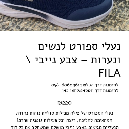
נעלי ספורט לנשים
ונערות – צבע נייבי \
F
I
L
A
להזמנות דרך הטלפון:
058-6060961
להזמנות דרך ווטסאפ:
לחצו כאן
₪
220
נעלי הספורט של פילה מכילות סוליית נוחות נהדרת
המתאימה להליכה, ריצה וכל פעילות גופנית אחרת!
הנעליים מגיעות בצבע נייבי מושלם שמשתלב עם כל לוק