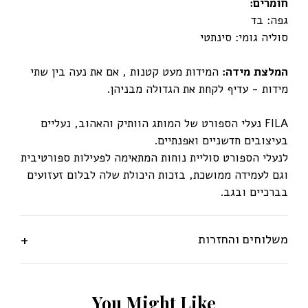
חומרים:
גפה: בד
סוליה גומי: סינתטי
המלצת מידה:
המידות מעט קטנות , אם את נעה בין שתי
מידות - עדיף לקחת את הגדולה מבניהן.
FILA נעלי הספורט של המותג הוותיק והאהוב, נעליים
בעיצובים חדשניים ואפנתיים.
לנעלי הספורט סוליית נוחות המתאימה לפעילות ספורטיבית
וגם לעמידה ממושכת, בזכות היכולת שלה לבלום זעזועים
בברכיים ובגב.
משלוחים והחזרות
Y
o
u
M
i
g
h
t
L
i
k
e