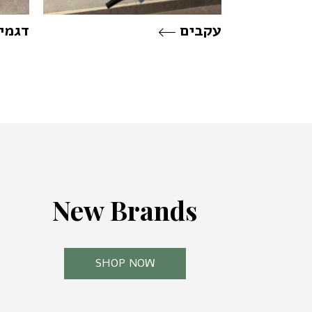
עקבים
דגמי
N
e
w
B
r
a
n
d
s
S
H
O
P
N
O
W