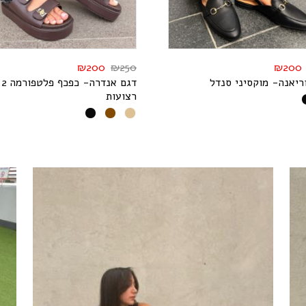
₪
200
₪
250
₪
200
ריאנה- מוקסיני סנדל
דגם אנדרה- כפכף פלטפורמה 2
רצועות