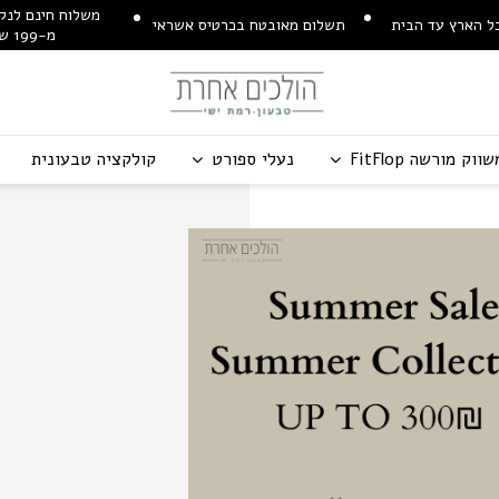
משלוח חינם לנקו
ל הארץ עד הבית
תשלום מאובטח בכרטיס אשראי
מ-199 ש"ח
שווק מורשה
p
o
l
F
t
i
F
נעלי ספורט
קולקציה טבעונית