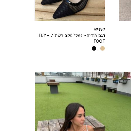
150
₪
200
₪
350
דגם הודיה- נעלי עקב רשת /
-
Y
L
F
T
O
O
F
אבזם