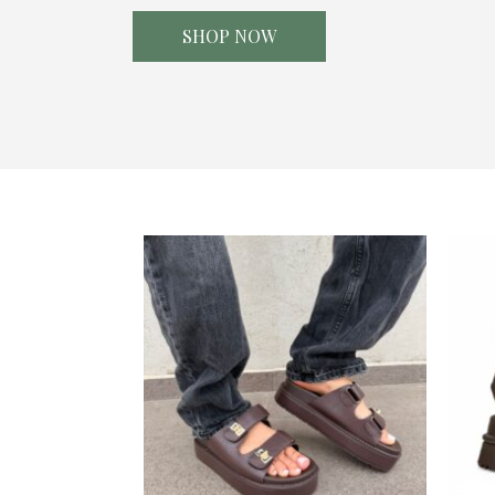
S
H
O
P
N
O
W