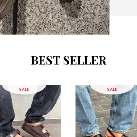
B
E
S
T
S
E
L
L
E
R
SALE
SALE
Add Wishlist