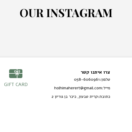
O
U
R
I
N
S
T
A
G
R
A
M
צרו איתנו קשר
טלפון:
058-6060961
GIFT CARD
מייל:
holhimaherert@gmail.com
כתובת:
קרית טבעון, כיכר בן גוריון 2