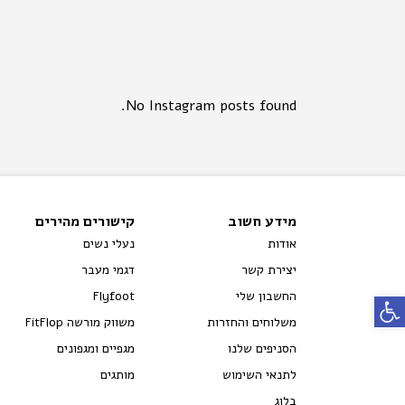
No Instagram posts found.
מידע חשוב
קישורים מהירים
אודות
נעלי נשים
יצירת קשר
דגמי מעבר
החשבון שלי
Flyfoot
פתח סרגל נגישות
משלוחים והחזרות
משווק מורשה FitFlop
הסניפים שלנו
מגפיים ומגפונים
לתנאי השימוש
מותגים
בלוג