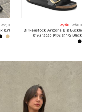
₪
250
₪
760
₪
800
ם דורין- כפכפי נוחות 2 רצועות
e
l
k
c
u
B
g
i
B
a
n
o
z
i
r
A
k
c
o
t
s
n
e
k
r
i
B
דגם או
k
c
a
l
B
בירקנשטוק כפכפי נשים