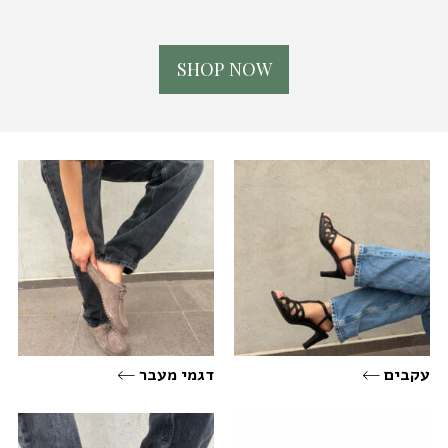
S
H
O
P
N
O
W
עקבים
דגמי מעבר