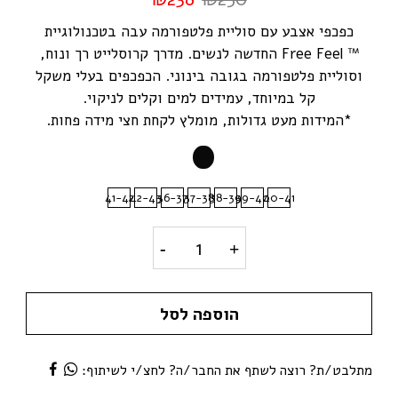
כפכפי אצבע עם סוליית פלטפורמה עבה בטכנולוגיית
™ Free Feel החדשה לנשים. מדרך קרוסלייט רך ונוח,
וסוליית פלטפורמה בגובה בינוני. הכפכפים בעלי משקל
קל במיוחד, עמידים למים וקלים לניקוי.
*המידות מעט גדולות, מומלץ לקחת חצי מידה פחות.
41-42
42-43
36-37
37-38
38-39
39-40
40-41
כפכפי אצבע פלטפורמה קרוקס ל
הוספה לסל
מתלבט/ת? רוצה לשתף את החבר/ה? לחצ/י לשיתוף: