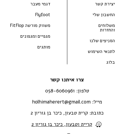
יצירת קשר
דגמי מעבר
החשבון שלי
Flyfoot
משלוחים
משווק מורשה FitFlop
והחזרות
מגפיים ומגפונים
הסניפים שלנו
מותגים
לתנאי השימוש
בלוג
צרו איתנו קשר
טלפון:
058-6060961
מייל:
holhimaherert@gmail.com
כתובת:
קרית טבעון, כיכר בן גוריון 2
קריית וטבעון, כיכר בן גוריון 2