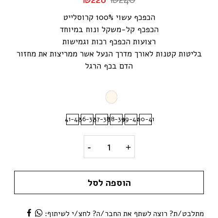
הכפכף עשוי 100% קרוסלייט
הכפכף קל-משקל ונוח במיוחד
רצועות הכפכף רכות וגמישות
בליטות קטנות לאורך מדרך הנעל אשר ממריצות את מחזור
הדם בכף הרגל
41-42
36-37
37-38
38-39
39-40
40-41
כפכפים לנשים קרוקס רצועות ב
הוספה לסל
מתלבט/ת? רוצה לשתף את החבר/ה? לחצ/י לשיתוף: