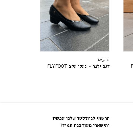
₪
320
F
דגם ילנה - נעלי עקב
T
O
O
F
Y
L
F
הרשמי לניוזלטר שלנו עכשיו
והישארי מעודכנת תמיד!