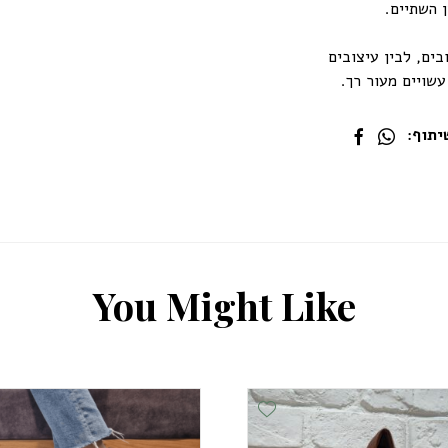
 השתיים.
ים, לבין עיצובים
עשויים מעור רך.
תוף:
Y
o
u
M
i
g
h
t
L
i
k
e
Add Wishlist