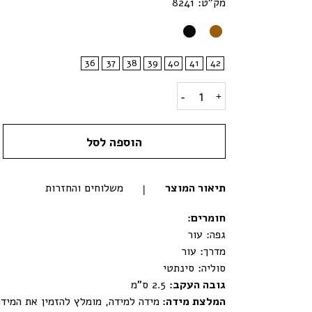
מק"ט: 8241
36
37
38
39
40
41
42
דגם תהל- מגפי נשים עם חגורת אבזם quantity
הוספה לסל
תיאור המוצר
משלוחים והחזרות
חומרים
:
גפה: עור
מדרך: עור
סוליה: סינתטי
גובה העקב:
2.5 ס"מ
המלצת מידה:
מידה למידה, מומלץ להזמין את המיד