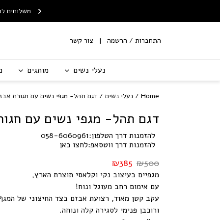
Skip to Content
Contact Us
ח חינם לנקודת איסוף
שירות החלפות/החזרות עם
משלוחים לכ
מ-199 ש"ח
שליח
התחברות / הרשמה
צור קשר
נעלי נשים
מותגים
מ
Home
/
נעלי נשים
/ דגם תהל- מגפי נשים עם חגורת אבז
דגם תהל- מגפי נשים עם חגור
להזמנות דרך הטלפון:
058-6060961
להזמנות דרך ווטסאפ:
לחצו כאן
₪
385
₪
500
מגפיים בעיצוב נקי וקלאסי תוצרת הארץ,
עם אימום רחב מעוגל ונוח!
עקב קטן מאוד, רצועת אבזם בצד החיצוני של המגף,
ורוכבן פנימי לסגירה קלה ונוחה.