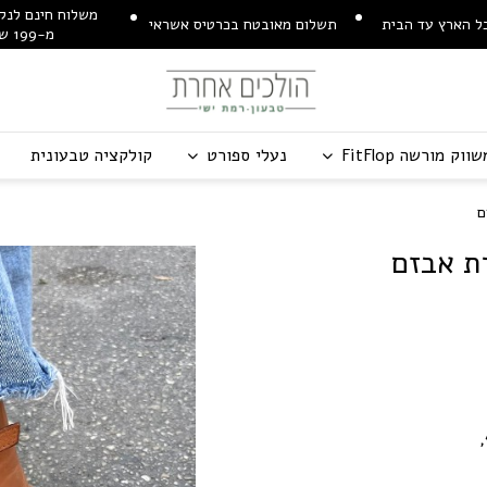
משלוח חינם לנקו
ל הארץ עד הבית
תשלום מאובטח בכרטיס אשראי
מ-199 ש"ח
שווק מורשה
p
o
l
F
t
i
F
נעלי ספורט
קולקציה טבעונית
ם
ת אבזם