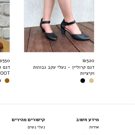
₪
350
₪
320
דגם קרוליין - נעלי עקב גבוהות
דגם א
וקיציות
T
O
O
F
מידע חשוב
קישורים מהירים
אודות
נעלי נשים