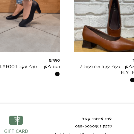
₪
350
ליאן- נעלי עקב מרובעות /
דגם ליאן - נעלי עקב
T
O
O
F
Y
L
F
L
Y
-
צרו איתנו קשר
טלפון:
058-6060961
GIFT CARD