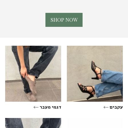
S
H
O
P
N
O
W
עקבים
דגמי מעבר