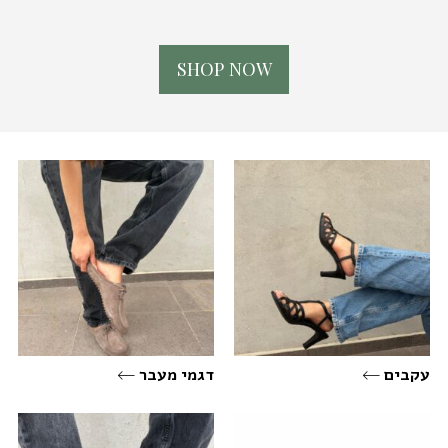
S
H
O
P
N
O
W
עקבים
דגמי מעבר