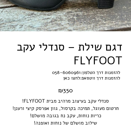
דגם שילת – סנדלי עקב
F
L
Y
F
O
O
T
להזמנות דרך הטלפון:
058-6060961
להזמנות דרך ווטסאפ:
לחצו כאן
₪
350
סנדלי עקב בעיצוב מרהיב מבית FLYFOOT!
חרטום מעוגל, תמיכה בקרסול, גוון אפרסק קיצי ורענן!
כריות נוחות, עקב נח בגובה מושלם!
שילוב מושלם של נוחות ואופנה!