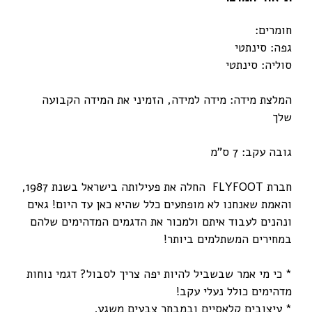
חומרים:
גפה: סינתטי
סוליה: סינתטי
המלצת מידה: מידה למידה, הזמיני את המידה הקבועה
שלך
גובה עקב: 7 ס"מ
חברת FLYFOOT החלה את פעילותה בישראל בשנת 1987,
והאמת שאנחנו לא מופתעים כלל שהיא כאן עד היום! גאים
ונהנים לעבוד איתם ולמכור את הדגמים המדהימים שלהם
במחירים המשתלמים ביותר!
* כי מי אמר שבשביל להיות יפה צריך לסבול? דגמי נוחות
מדהימים כולל נעלי עקב!
* עיצובים קלאסיים ובמבחר צבעים משגע.