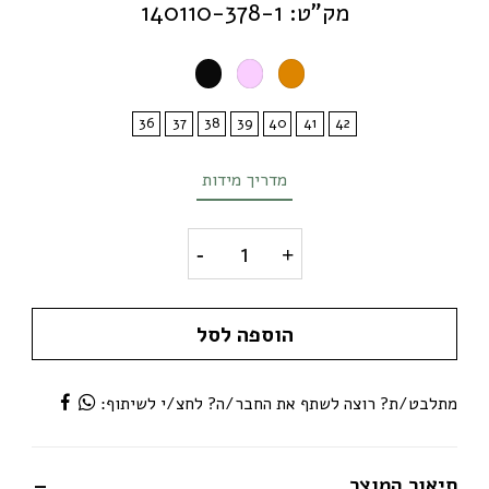
מק"ט: 140110-378-1
36
37
38
39
40
41
42
מדריך מידות
דגם שילת - סנדלי עקב FLYFOOT quantity
הוספה לסל
מתלבט/ת? רוצה לשתף את החבר/ה? לחצ/י לשיתוף:
תיאור המוצר