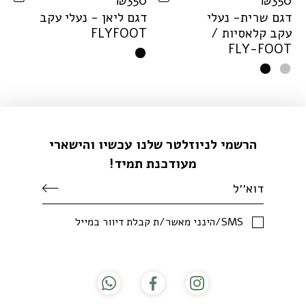
0
₪
350
₪
350
דגם שרית- נעלי
דגם ליאן - נעלי עקב
ד
עקב קלאסיות /
T
O
O
F
Y
L
F
T
F
L
Y
-
F
O
O
T
הרשמי לניוזלטר שלנו עכשיו והישארי
מעודכנת תמיד!
SMS/הינני מאשר/ת קבלת דיוור במייל