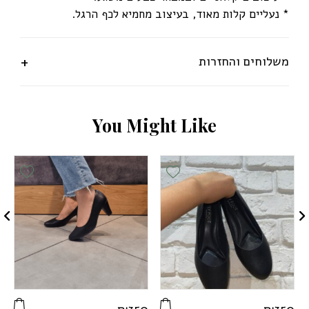
* נעליים קלות מאוד, בעיצוב מחמיא לכף הרגל.
משלוחים והחזרות
Y
o
u
M
i
g
h
t
L
i
k
e
ist
Add Wishlist
Add Wishlis