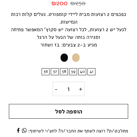
₪
200
₪
250
כפכפים 2 רצועות מבית ליידי קומפורט. נעלים קלות רכות
וגמישות.
לנעל יש 2 רצועות, לכל רצועה יש סקוץ' המאפשר פתיחה
וסגירה נוחה של הנעל על הרגל
מגיע ב-2 צבעים: בז ושחור
36
37
38
39
40
41
דגם רונאל- כפכף 2 רצועות quantity
הוספה לסל
מתלבט/ת? רוצה לשתף את החבר/ה? לחצ/י לשיתוף: