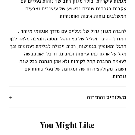
מגמות עיקריות ,כולל מגוון רחב של נוחות נעליים עם
עקבים בגבהים שונים ובשפע של עיצובים וצבעים
המשלבים נוחות,איכות ואופנתיות.
לחברה מגוון גדול של נעליים עם מדרך אנטומי מיוחד .
המדרך -הינו תשליל של כף הרגל ומספק תמיכה מלאה לכף
הרגל ומאופיין בגמישות, רכות ויכולת לבלימת זעזועים וכך
מקל על ארגון כמו עייפות וכאבים. ור כל זאת כבשה
לעצמה החברה קהל לקוחות ולא אמן הנהנה בכל שנה
ושנה. מקולקציה חדשה ומגוונת של נעלי נוחות עם
נוכחות.
משלוחים והחזרות
Y
o
u
M
i
g
h
t
L
i
k
e