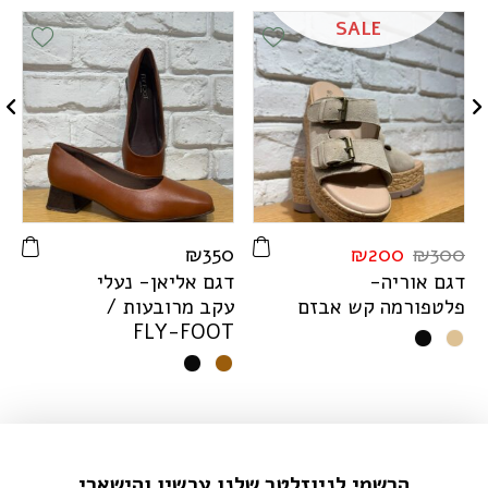
SALE
ist
Add Wishlist
Add Wishlis
0
₪
350
₪
200
₪
300
דגם אוריה-
דגם אליאן- נעלי
ד
פלטפורמה קש אבזם
עקב מרובעות /
ע
F
L
Y
-
F
O
O
T
הרשמי לניוזלטר שלנו עכשיו והישארי