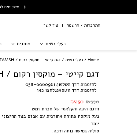
Skip to Content
Contact Us
וף
שירות החלפות/החזרות עם
משלוחים לכל הארץ עד הבית
שליח
התחברות / הרשמה
צור קשר
נעלי נשים
מותגים
מ
Home
/
נעלי נשים
/ דגם קייטי – מוקסין רקום / ZAMSH
דגם קייטי – מוקסין רקום /
H
להזמנות דרך הטלפון:
058-6060961
להזמנות דרך ווטסאפ:
לחצו כאן
₪
250
₪
350
הדגם היפה והקלאסי של חברת זמש
נעל מוקסין פתוחה אחורנית עם אבזם בצד החיצוני ש
יותר
סוליה גמישה נוחה ורכה.