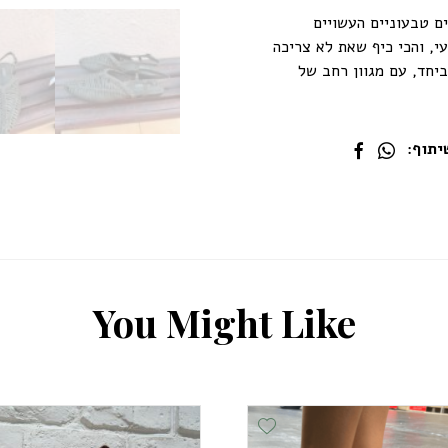
ם טבעוניים העשויים
י, והכי כיף שאת לא צריכה
ביחד, עם מגוון רחב של
תוף:
Y
o
u
M
i
g
h
t
L
i
k
e
Add Wishlist