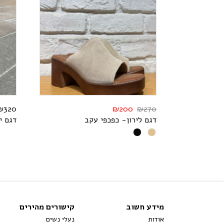
₪
320
₪
200
₪
270
דגם לירון- כפכפי עקב
דגם י
מידע חשוב
קישורים מהירים
אודות
נעלי נשים