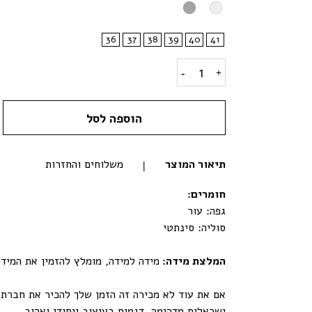
36
37
38
39
40
41
דגם קייטי - מוקסין רקום / ZAMSH quantity
הוספה לסל
תיאור המוצר
משלוחים והחזרות
חומרים
:
גפה: עור
סוליה: סינתטי
המלצת מידה:
מידה למידה, מומלץ להזמין את המיד
ישראלית מדהימה. דגמים בעיצוב ייחודי ואהוב,