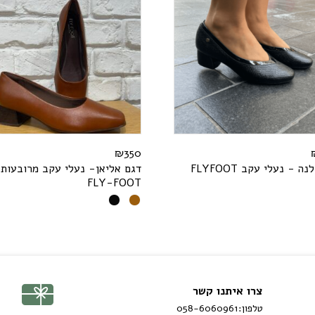
₪
350
לנה - נעלי עקב
T
O
O
F
Y
L
F
דגם אליאן- נעלי עקב מרובעות 
F
L
Y
-
F
O
O
T
צרו איתנו קשר
טלפון:
058-6060961