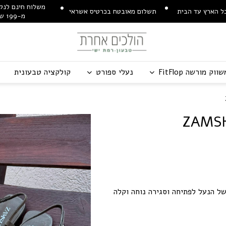
משלוח חינם לנקודת איסוף
תשלום מאובטח בכרטיס אשראי
מ-199 ש"ח
שווק מורשה
p
o
l
F
t
i
F
נעלי ספורט
קולקציה טבעונית
Z
A
M
S
ל הנעל לפתיחה וסגירה נוחה וקלה