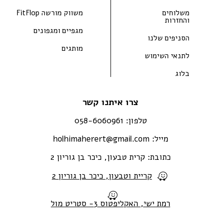
משלוחים
משווק מורשה FitFlop
והחזרות
מגפיים ומגפונים
הסניפים שלנו
מותגים
לתנאי השימוש
בלוג
צרו איתנו קשר
טלפון:
058-6060961
מייל:
holhimaherert@gmail.com
כתובת:
קרית טבעון, כיכר בן גוריון 2
קריית וטבעון, כיכר בן גוריון 2
רמת ישי, האקליפטוס 3- סטריט מול