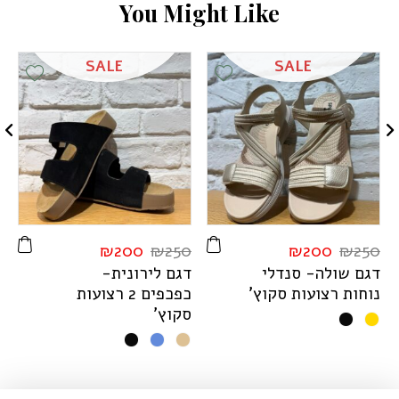
Y
o
u
M
i
g
h
t
L
i
k
e
SALE
SALE
ist
Add Wishlist
Add Wishlis
0
₪
200
₪
250
₪
200
₪
250
דגם שולה- סנדלי
דגם לירונית-
ד
נוחות רצועות סקוץ'
כפכפים 2 רצועות
ע
סקוץ'
T