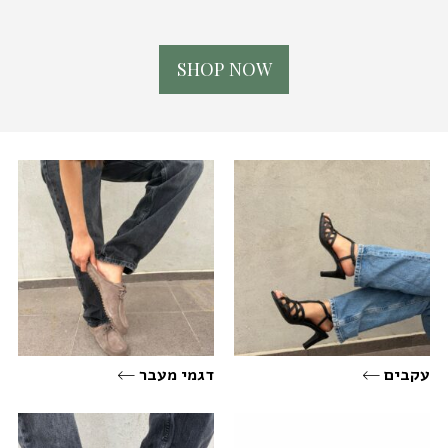
S
H
O
P
N
O
W
עקבים
דגמי מעבר