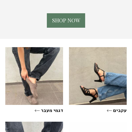
S
H
O
P
N
O
W
עקבים
דגמי מעבר