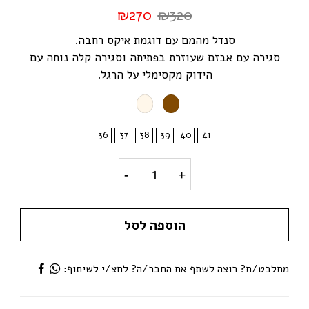
₪
270
₪
320
סנדל מהמם עם דוגמת איקס רחבה.
סגירה עם אבזם שעוזרת בפתיחה וסגירה קלה נוחה עם
הידוק מקסימלי על הרגל.
36
37
38
39
40
41
דגם ימית– סנדל איקס פלטפורמה / ty
הוספה לסל
מתלבט/ת? רוצה לשתף את החבר/ה? לחצ/י לשיתוף: