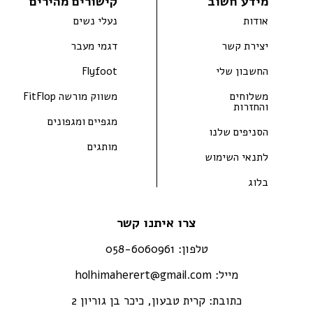
מידע חשוב
קישורים מהירים
אודות
נעלי נשים
יצירת קשר
דגמי מעבר
החשבון שלי
Flyfoot
משלוחים
משווק מורשה FitFlop
והחזרות
מגפיים ומגפונים
הסניפים שלנו
מותגים
לתנאי השימוש
בלוג
צרו איתנו קשר
טלפון:
058-6060961
מייל:
holhimaherert@gmail.com
כתובת:
קרית טבעון, כיכר בן גוריון 2