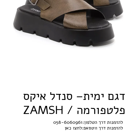
דגם ימית– סנדל איקס
פלטפורמה /
H
S
M
A
Z
להזמנות דרך הטלפון:
058-6060961
להזמנות דרך ווטסאפ:
לחצו כאן