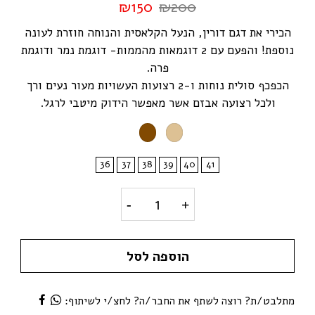
₪
150
₪
200
הכירי את דגם דורין, הנעל הקלאסית והנוחה חוזרת לעונה
נוספת! והפעם עם 2 דוגמאות מהממות- דוגמת נמר ודוגמת
פרה.
הכפכף סולית נוחות ו-2 רצועות העשויות מעור נעים ורך
ולכל רצועה אבזם אשר מאפשר הידוק מיטבי לרגל.
36
37
38
39
40
41
דגם דריה- כפכפי נוחות 2 רצועות אבזם quantity
הוספה לסל
מתלבט/ת? רוצה לשתף את החבר/ה? לחצ/י לשיתוף: