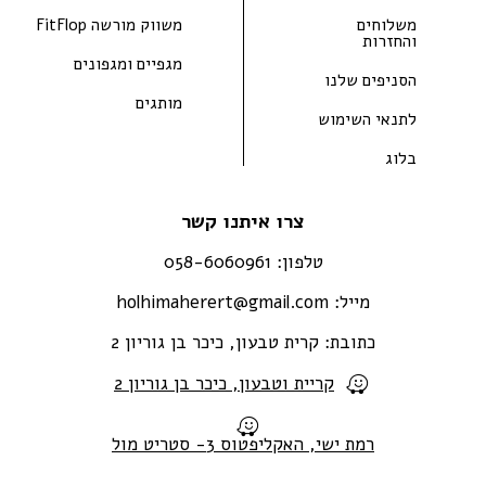
משלוחים
משווק מורשה FitFlop
והחזרות
מגפיים ומגפונים
הסניפים שלנו
מותגים
לתנאי השימוש
בלוג
צרו איתנו קשר
טלפון:
058-6060961
מייל:
holhimaherert@gmail.com
כתובת:
קרית טבעון, כיכר בן גוריון 2
קריית וטבעון, כיכר בן גוריון 2
רמת ישי, האקליפטוס 3- סטריט מול