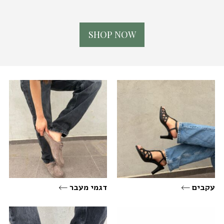
S
H
O
P
N
O
W
עקבים
דגמי מעבר