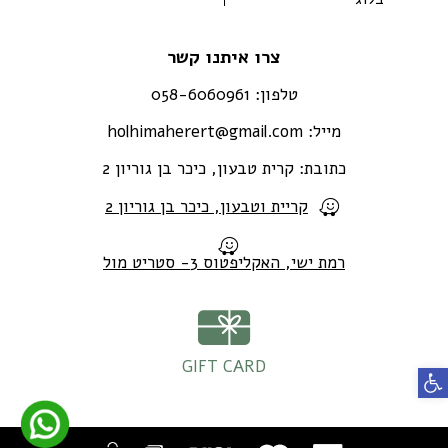
צרו איתנו קשר
טלפון:
058-6060961
מייל:
holhimaherert@gmail.com
כתובת:
קרית טבעון, כיכר בן גוריון 2
קריית וטבעון, כיכר בן גוריון 2
רמת ישי, האקליפטוס 3- סטריט מול
GIFT CARD
פתח סרגל נגישות