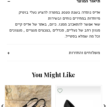
תיאור המוצר
אדיס נוסדה בשנת 2020 במטרה להציע נעלי בוטיק
מיוחדות במחירים נוחים ובשירות
שאי אפשר להתאכזב ממנו. כיום, באתר של אדיס קיים
מגוון רחב של נעליים, סנדלים ,כפכפים מגפיים , מגפונים
וכל מה שמלא בסטייל.
משלוחים והחזרות
Y
o
u
M
i
g
h
t
L
i
k
e
ist
Add Wishlist
Add Wishlis