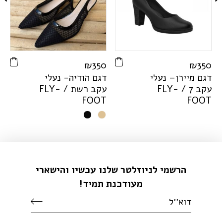
0
₪
350
₪
350
דגם מיירן– נעלי
דגם הודיה- נעלי
ד
עקב 7 /
-
Y
L
F
עקב רשת /
-
Y
L
F
ע
T
F
O
O
T
F
O
O
T
הרשמי לניוזלטר שלנו עכשיו והישארי
מעודכנת תמיד!