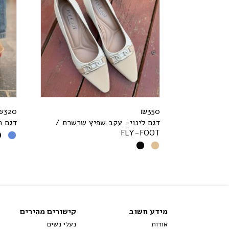
₪
320
₪
350
דגם לינוי- עקב שפיץ שרשרת /
דגם ה
F
L
Y
-
F
O
O
T
מידע חשוב
קישורים מהירים
אודות
נעלי נשים