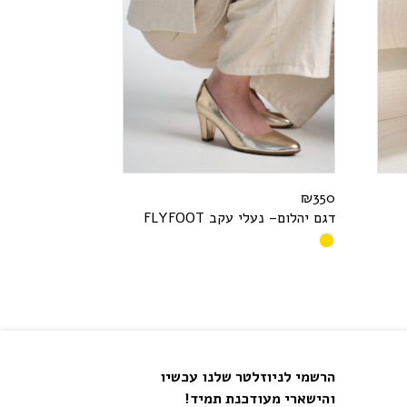
₪
350
דגם יהלום– נעלי עקב
T
O
O
F
Y
L
F
הרשמי לניוזלטר שלנו עכשיו
והישארי מעודכנת תמיד!