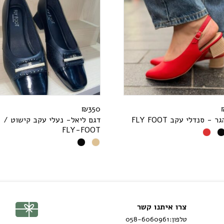
₪
350
גר - סנדלי עקב
T
O
O
F
Y
L
F
דגם ליאל- נעלי עקב קישוט /
F
L
Y
-
F
O
O
T
צרו איתנו קשר
טלפון:
058-6060961