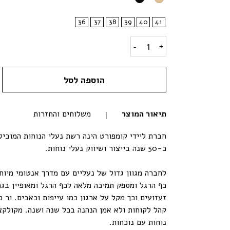
36
37
38
39
40
41
דגם בלה- עקב נמוך quantity
הוספה לסל
תיאור המוצר
משלוחים והחזרות
חברת ליידי קומפורט הינה רשת נעלי הנוחות המוביל
כ-50 שנה בייצור ושיווק נעלי נוחות.
לחברה מגוון גדול של נעליים עם מדרך אנטומי מיוח
כף הרגל ומספק תמיכה מלאה לכף הרגל ומאופיין בגמ
זעזועים וכך מקל על ארגון כמו עייפות וכאבים. ור
קהל לקוחות ולא אמן הנהנה בכל שנה ושנה. מקולקצ
נוחות עם נוכחות.