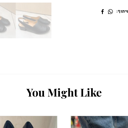
תוף:
Y
o
u
M
i
g
h
t
L
i
k
e
Add Wishlist