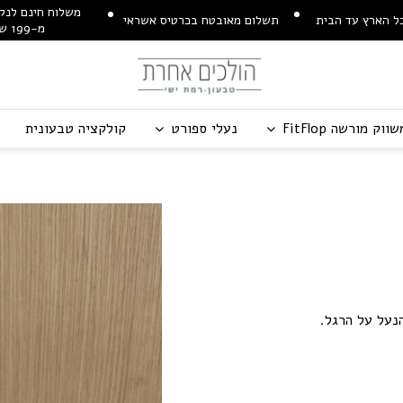
משלוח חינם לנקו
ל הארץ עד הבית
תשלום מאובטח בכרטיס אשראי
מ-199 ש"ח
שווק מורשה
p
o
l
F
t
i
F
נעלי ספורט
קולקציה טבעונית
נעל על הרגל.