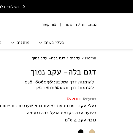
Skip to Content
Contact Us
ח חינם לנקודת איסוף
שירות החלפות/החזרות עם
משלוחים לכ
מ-199 ש"ח
שליח
התחברות / הרשמה
צור קשר
נעלי נשים
מותגים
מ
Home
/
עקבים
/ דגם בלה- עקב נמוך
דגם בלה- עקב נמוך
להזמנות דרך הטלפון:
058-6060961
להזמנות דרך ווטסאפ:
לחצו כאן
₪
200
₪
300
נעלי עקב נמוכות עם רצועת גומי שעוזרת בתפיסת ה
רצועה עבה בקדמת הנעל רכה ונעימה.
גובה עקב 4 ס"מ