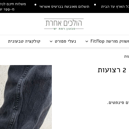
משלוח חינם לנקו
ל הארץ עד הבית
תשלום מאובטח בכרטיס אשראי
מ-199 ש"ח
שווק מורשה
p
o
l
F
t
i
F
נעלי ספורט
קולקציה טבעונית