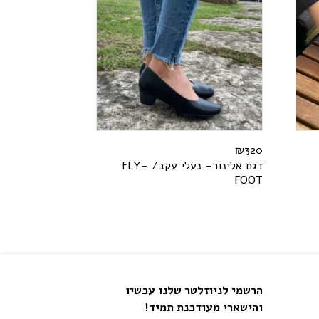
₪
320
דגם אלינור- נעלי עקב/
-
Y
L
F
F
O
O
T
הרשמי לניוזלטר שלנו עכשיו
והישארי מעודכנת תמיד!