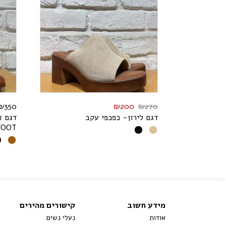
₪
350
₪
200
₪
270
דגם לירון- כפכפי עקב
דגם א
F
O
O
T
מידע חשוב
קישורים מהירים
אודות
נעלי נשים