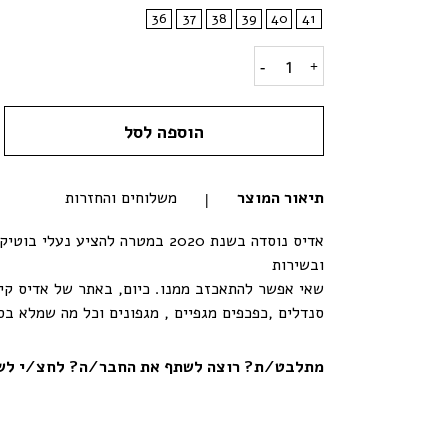
36
37
38
39
40
41
דגם אנדרה- כפכף פלטפורמה 2 רצועות quantity
הוספה לסל
תיאור המוצר
משלוחים והחזרות
אדיס נוסדה בשנת 2020 במטרה להציע נ
ובשירות
שאי אפשר להתאכזב ממנו. כיום, באתר של אדיס קיי
סנדלים ,כפכפים מגפיים , מגפונים וכל מה שמלא בס
מתלבט/ת? רוצה לשתף את החבר/ה? לחצ/י לשי