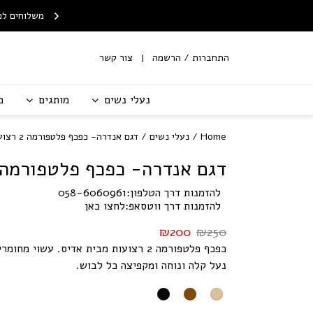
Skip to Content
Contact Us
ח חינם לנקודת איסוף
שירות החלפות/החזרות עם
משלוחים לכ
מ-199 ש"ח
שליח
התחברות / הרשמה
צור קשר
נעלי נשים
מותגים
מ
Home
/
נעלי נשים
/ דגם אנדרה- כפכף פלטפורמה 2 רצועות
דגם אנדרה- כפכף פלטפורמה 2 רצועות
להזמנות דרך הטלפון:
058-6060961
להזמנות דרך ווטסאפ:
לחצו כאן
₪
200
₪
250
כפכף פלטפורמה 2 רצועות מבית אדיס. עשוי מחומרים סינתטים.
נעל קלה ונוחה ומקפיצה כל לבוש.