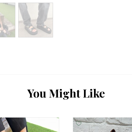
Y
o
u
M
i
g
h
t
L
i
k
e
Add Wishlist