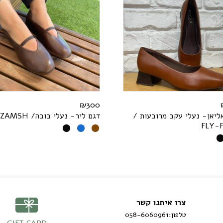
₪
300
ליאן- נעלי עקב מרובעות /
דגם ליר- נעלי בובה/
H
S
M
A
Z
F
L
Y
-
צרו איתנו קשר
טלפון:
058-6060961