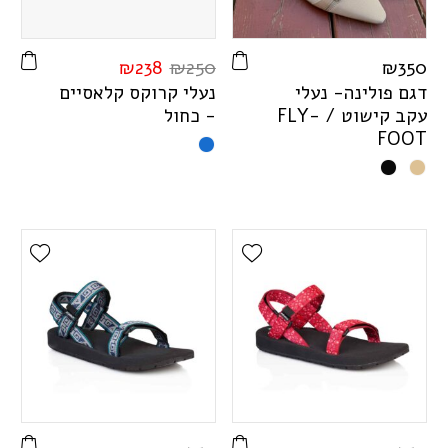
₪
238
₪
250
₪
350
דגם פולינה- נעלי
נעלי קרוקס קלאסיים
עקב קישוט /
-
Y
L
F
- כחול
F
O
O
T
ist
Add Wishlist