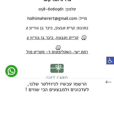
טלפון:
058-6060961
מייל:
holhimaherert@gmail.com
כתובת:
קרית טבעון, כיכר בן גוריון 2
קריית וטבעון, כיכר בן גוריון 2
רמת ישי, האקליפטוס 3- סטריט מול
פתח סרגל נגישות
GIFT CARD
הרשמו עכשיו לניוזלטר שלנו,
לעדכונים ולמבצעים הכי שווים !
Developed by Matat Technologies LTD