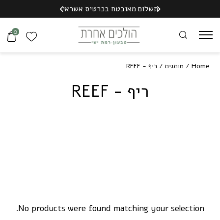
משלוח חינם לנקוד
Skip to Content
Contact Us
כל הארץ עד הבית
תשלום מאובטח בכרטיס אשראי
מ-199 ש"ח
0
Home
/
מותגים
/ ריף - REEF
ריף -
F
E
E
R
No products were found matching your selection.