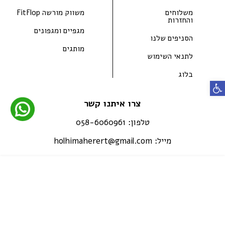
משלוחים
משווק מורשה FitFlop
והחזרות
מגפיים ומגפונים
הסניפים שלנו
מותגים
לתנאי השימוש
בלוג
פתח סרגל נגישות
צרו איתנו קשר
טלפון:
058-6060961
מייל:
holhimaherert@gmail.com
כתובת:
קרית טבעון, כיכר בן גוריון 2
הרשמו עכשיו לניוזלטר שלנו,
לעדכונים ולמבצעים הכי שווים !
קריית וטבעון, כיכר בן גוריון 2
רמת ישי, האקליפטוס 3- סטריט מול