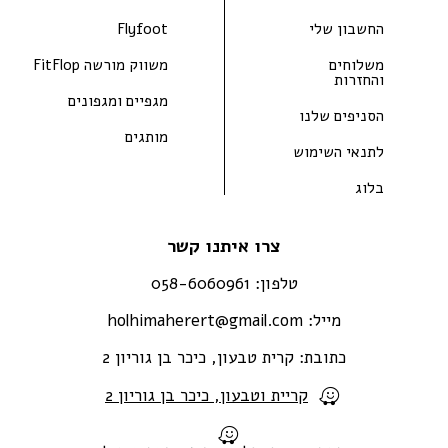
החשבון שלי
Flyfoot
משלוחים
משווק מורשה FitFlop
והחזרות
מגפיים ומגפונים
הסניפים שלנו
מותגים
לתנאי השימוש
בלוג
צרו איתנו קשר
טלפון:
058-6060961
מייל:
holhimaherert@gmail.com
כתובת:
קרית טבעון, כיכר בן גוריון 2
קריית וטבעון, כיכר בן גוריון 2