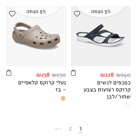
5% הנחה
5% הנחה
ist
Add Wishlist
₪
238
₪
250
₪
228
₪
240
כפכפים לנשים
נעלי קרוקס קלאסיים
קרוקס רצועות בצבע
- בז
שחור/לבן
2
1