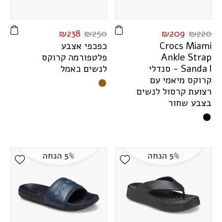
₪
238
₪
250
₪
209
₪
220
i
m
a
i
M
s
c
o
r
C
כפכפי אצבע
p
a
r
t
S
e
l
k
n
A
פלטפורמה קרוקס
l
a
d
n
a
S
- סנדלי
לנשים כאמל
קרוקס מיאמי עם
רצועת קרסול לנשים
בצבע שחור
5% הנחה
5% הנחה
ist
Add Wishlist