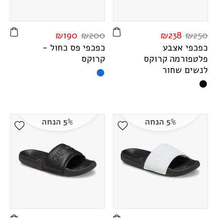
₪
190
₪
200
₪
238
₪
250
כפכפי אצבע
כפכפי פס כחול -
פלטפורמה קרוקס
קרוקס
לנשים שחור
5% הנחה
5% הנחה
ist
Add Wishlist