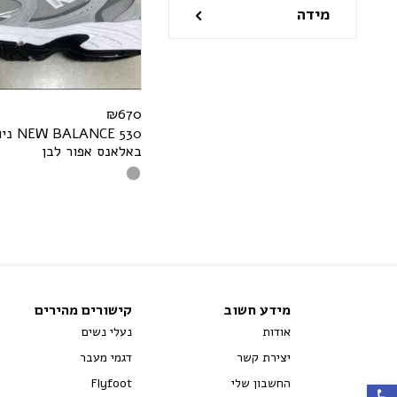
מידה
₪
670
E
C
N
A
L
A
B
W
E
N
530 ניו
באלאנס אפור לבן
מידע חשוב
קישורים מהירים
אודות
נעלי נשים
יצירת קשר
דגמי מעבר
החשבון שלי
Flyfoot
פתח סרגל נגישות