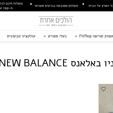
משלוח חינם לנקו
ל הארץ עד הבית
תשלום מאובטח בכרטיס אשראי
מ-199 ש"ח
שווק מורשה
p
o
l
F
t
i
F
נעלי ספורט
קולקציה טבעונית
יו באלאנס
E
C
N
A
L
A
B
W
E
N
Add Wishlist