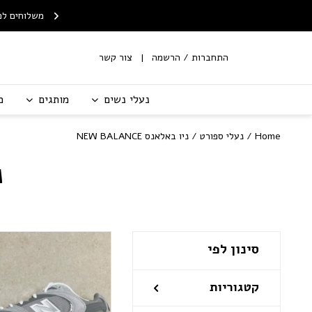
Skip to Content
Contact Us
ח חינם לנקודת איסוף
שירות החלפות/החזרות עם
משלוחים לכ
מ-199 ש"ח
שליח
התחברות / הרשמה
צור קשר
נעלי נשים
מותגים
מ
Home
/
נעלי ספורט
/ ניו באלאנס NEW BALANCE
נ
סינון לפי
קטגוריות