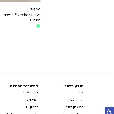
₪
300
נעלי
s
r
e
h
c
e
k
S
לנשים - 
טורקיז
מידע חשוב
קישורים מהירים
אודות
נעלי נשים
יצירת קשר
דגמי מעבר
החשבון שלי
Flyfoot
פתח סרגל נגישות