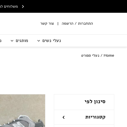
Skip to Content
Contact Us
ח חינם לנקודת איסוף
שירות החלפות/החזרות עם
משלוחים לכ
מ-199 ש"ח
שליח
התחברות / הרשמה
צור קשר
נעלי נשים
מותגים
מ
Home
/ נעלי ספורט
סינון לפי
קטגוריות