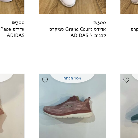
₪
300
₪
300
רס
אדידס
t
r
u
o
C
d
n
a
r
G
סניקרס
אדידס
e
c
a
P
לבנות \
S
A
D
I
D
A
S
A
D
I
D
A
10% הנחה
Add Wishlist
Add Wishlist