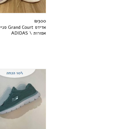
₪
300
אדידס
t
r
u
o
C
d
n
a
r
G
סניק
אפורות \
S
A
D
I
D
A
10% הנחה