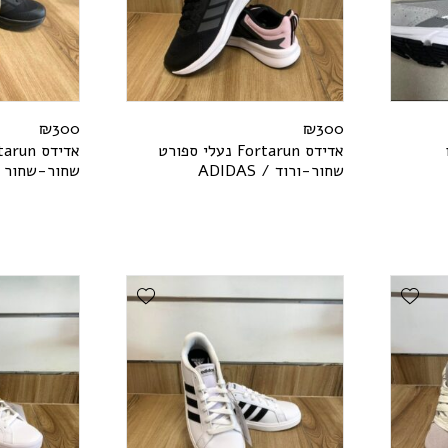
₪
300
₪
300
אדידס
n
u
r
a
t
r
o
F
נעלי ספורט
אדידס
n
u
r
a
t
שחור-ורוד /
S
A
D
I
D
A
שחור-שחור 
Add Wishlist
Add Wishlist