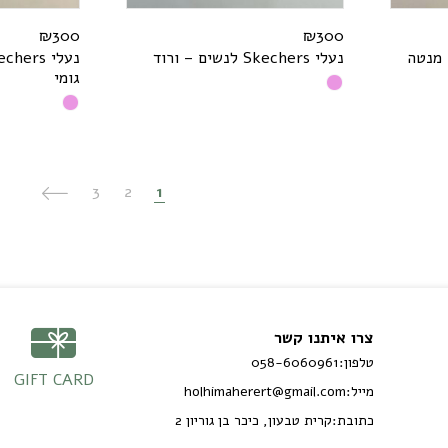
₪
300
₪
300
מנטה
נעלי
s
r
e
h
c
e
k
S
לנשים – ורוד
נעלי
s
r
e
h
c
e
גומי
3
2
1
צרו איתנו קשר
טלפון:
058-6060961
GIFT CARD
מייל:
holhimaherert@gmail.com
כתובת:
קרית טבעון, כיכר בן גוריון 2