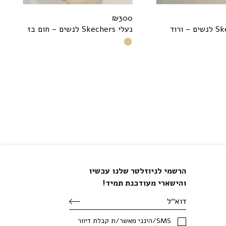
₪
300
k
S
לנשים – ורוד
נעלי
s
r
e
h
c
e
k
S
לנשים – חום בז
הרשמי לניוזלטר שלנו עכשיו
והישארי מעודכנת תמיד!
SMS/הינני מאשר/ת קבלת דיוור