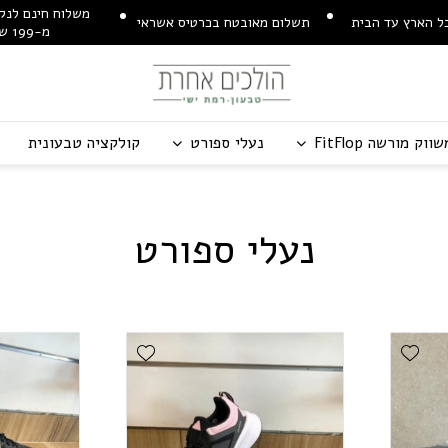
משלוח חינם לנקו
ל הארץ עד הבית
תשלום מאובטח בכרטיס אשראי
מ-199 ש"ח
שווק מורשה
p
o
l
F
t
i
F
נעלי ספורט
קולקציה טבעונית
נעלי ספורט
Add Wishlist
Add Wishlist