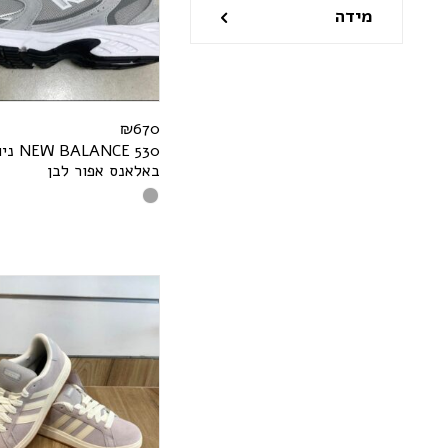
מידה
₪
670
E
C
N
A
L
A
B
W
E
N
530 ניו
באלאנס אפור לבן