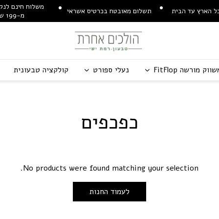
משלוח חינם לנקו
ל הארץ עד הבית
תשלום מאובטח בכרטיס אשראי
מ-199 ש"ח
שווק מורשה
p
o
l
F
t
i
F
נעלי ספורט
קולקציה טבעונית
כפכפים
No products were found matching your selection.
לעמוד החנות