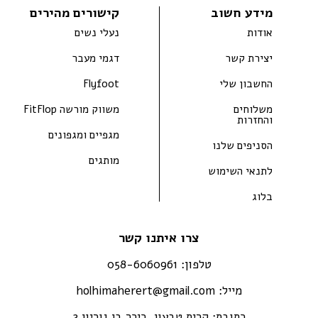
מידע חשוב
קישורים מהירים
אודות
נעלי נשים
יצירת קשר
דגמי מעבר
החשבון שלי
Flyfoot
משלוחים
משווק מורשה FitFlop
והחזרות
מגפיים ומגפונים
הסניפים שלנו
מותגים
לתנאי השימוש
בלוג
צרו איתנו קשר
טלפון:
058-6060961
מייל:
holhimaherert@gmail.com
כתובת:
קרית טבעון, כיכר בן גוריון 2