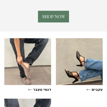
S
H
O
P
N
O
W
עקבים
דגמי מעבר